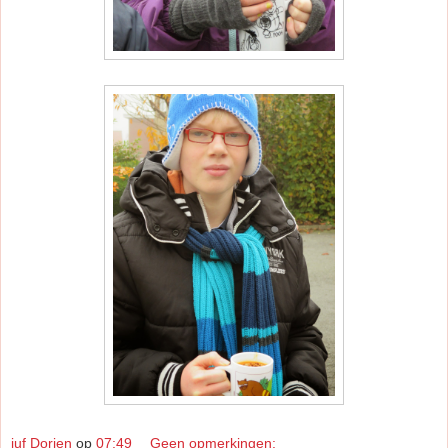
juf Dorien
op
07:49
Geen opmerkingen: