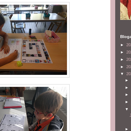
Bloga
►
20
►
20
►
20
►
20
▼
20
►
►
►
►
▼
►