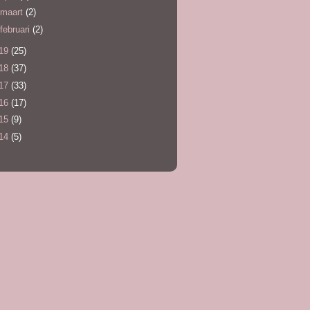
maart
(2)
februari
(2)
19
(25)
18
(37)
17
(33)
16
(17)
15
(9)
14
(5)