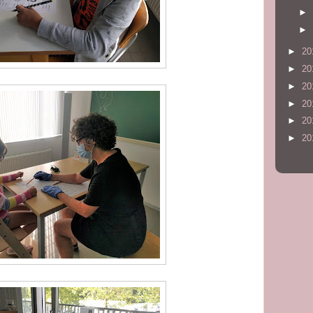
►
►
►
20
►
20
►
20
►
20
►
20
►
20