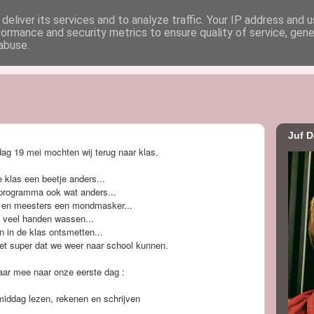
deliver its services and to analyze traffic. Your IP address and 
formance and security metrics to ensure quality of service, gen
uf Dorien
abuse.
Juf D
dag 19 mei mochten wij terug naar klas.
 klas een beetje anders...
programma ook wat anders...
n en meesters een mondmasker...
veel handen wassen...
n in de klas ontsmetten...
et super dat we weer naar school kunnen.
aar mee naar onze eerste dag :
middag lezen, rekenen en schrijven