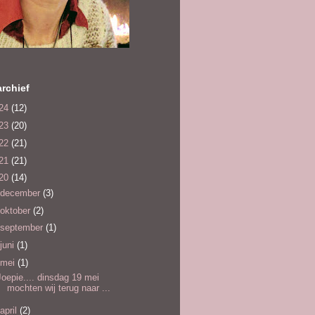
rchief
24
(12)
23
(20)
22
(21)
21
(21)
20
(14)
december
(3)
oktober
(2)
september
(1)
juni
(1)
mei
(1)
Joepie.... dinsdag 19 mei
mochten wij terug naar ...
april
(2)