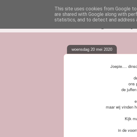
This site uses cookies from Google to 
are shared with Google along with per
klasblog van j
statistics, and to detect and address 
woensdag 20 mei 2020
Joepie.... dins
de
ons 
de juffe
e
maar wij vinden h
Kijk m
in de voor