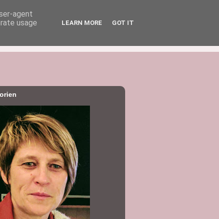
user-agent
erate usage
LEARN MORE
GOT IT
orien