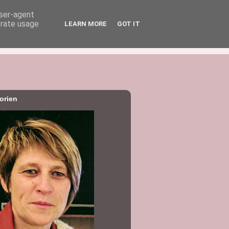
user-agent
erate usage
LEARN MORE
GOT IT
orien