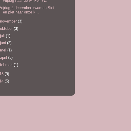
vrijdag naar de winkel. W...
Vrijdag 2 december kwamen Sint
en piet naar onze k...
november
(3)
oktober
(3)
juli
(1)
juni
(2)
mei
(1)
april
(3)
februari
(1)
15
(9)
14
(5)