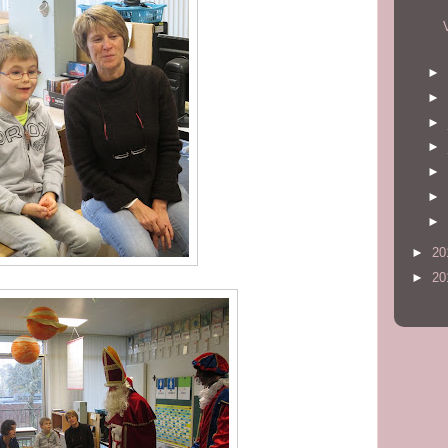
►
►
►
►
►
►
►
►
20
►
20