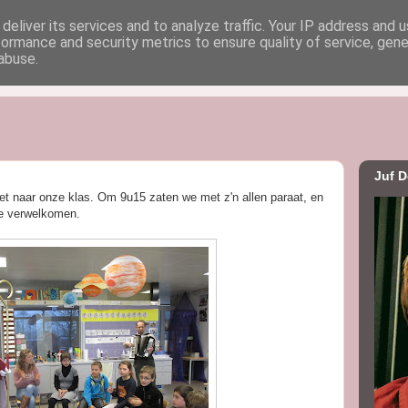
deliver its services and to analyze traffic. Your IP address and 
formance and security metrics to ensure quality of service, gen
uf Dorien
abuse.
Juf D
t naar onze klas. Om 9u15 zaten we met z'n allen paraat, en
te verwelkomen.