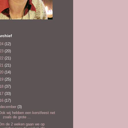
rchief
24
(12)
23
(20)
22
(21)
21
(21)
20
(14)
19
(25)
18
(37)
17
(33)
16
(17)
december
(3)
Ook wij hebben een kerstfeest net
zoals de grote ...
Om de 2 weken gaan we op