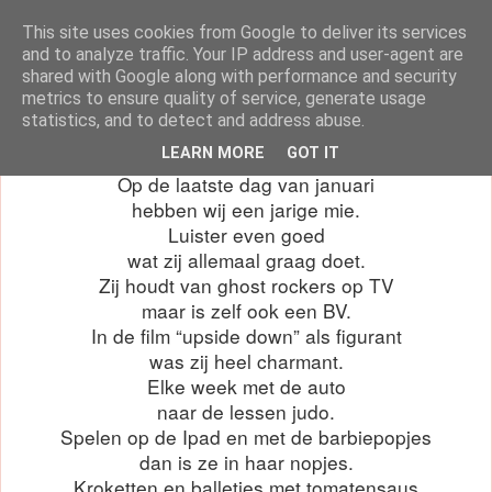
This site uses cookies from Google to deliver its services
klasblog van juf Dorien
and to analyze traffic. Your IP address and user-agent are
shared with Google along with performance and security
metrics to ensure quality of service, generate usage
statistics, and to detect and address abuse.
woensdag 31 januari 2018
LEARN MORE
GOT IT
Op de laatste dag van januari
hebben wij een jarige mie.
Luister even goed
wat zij allemaal graag doet.
Zij houdt van ghost rockers op TV
maar is zelf ook een BV.
In de film “upside down” als figurant
was zij heel charmant.
Elke week met de auto
naar de lessen judo.
Spelen op de Ipad en met de barbiepopjes
dan is ze in haar nopjes.
Kroketten en balletjes met tomatensaus