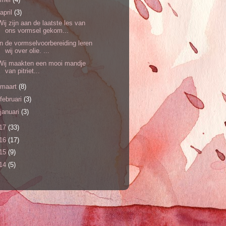
april
(3)
Wij zijn aan de laatste les van
ons vormsel gekom...
In de vormselvoorbereiding leren
wij over olie. ...
Wij maakten een mooi mandje
van pitriet...
maart
(8)
februari
(3)
januari
(3)
17
(33)
16
(17)
15
(9)
14
(5)