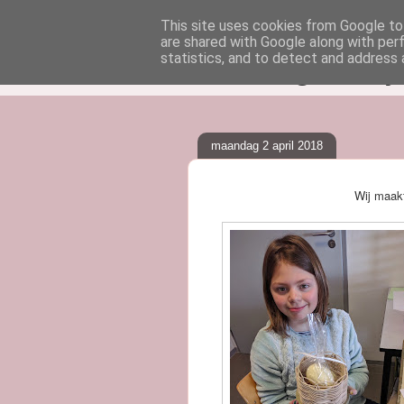
This site uses cookies from Google to 
are shared with Google along with per
klasblog van j
statistics, and to detect and address 
maandag 2 april 2018
Wij maakt