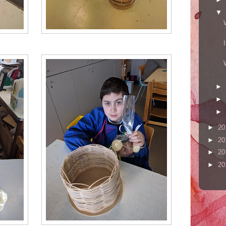
▼
►
►
►
►
20
►
20
►
20
►
20