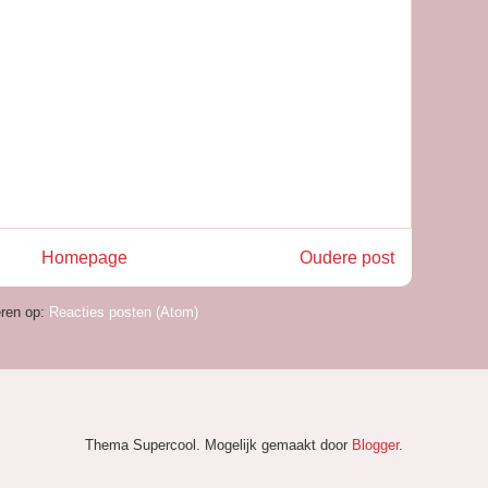
Homepage
Oudere post
ren op:
Reacties posten (Atom)
Thema Supercool. Mogelijk gemaakt door
Blogger
.