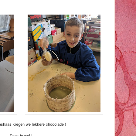
ashaas kregen we lekkere chocolade !
Dank je wel !