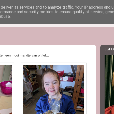
deliver its services and to analyze traffic. Your IP address and 
formance and security metrics to ensure quality of service, gen
uf Dorien
abuse.
Juf D
en een mooi mandje van pitriet...