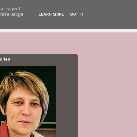
user-agent
erate usage
LEARN MORE
GOT IT
orien