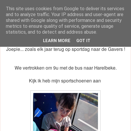
This site uses cookies from Google to deliver its services
klasblog van juf Dorien
and to analyze traffic. Your IP address and user-agent are
shared with Google along with performance and security
metrics to ensure quality of service, generate usage
statistics, and to detect and address abuse.
woensdag 15 mei 2019
LEARN MORE
GOT IT
Joepie... zoals elk jaar terug op sportdag naar de Gavers !
We vertrokken om 9u met de bus naar Harelbeke.
Kijk ik heb mijn sportschoenen aan