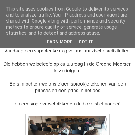
This site uses cookies from Google to deliver its services
klasblog van juf Dorien
and to analyze traffic. Your IP address and user-agent are
shared with Google along with performance and security
metrics to ensure quality of service, generate usage
statistics, and to detect and address abuse.
dinsdag 22 oktober 2019
LEARN MORE
GOT IT
Vandaag een superleuke dag vol met muzische activiteiten.
Die hebben we beleefd op cultuurdag in de Groene Meersen
in Zedelgem.
Eerst mochten we ons eigen sprookje tekenen van een
prinses en een prins in het bos
en een vogelverschrikker en de boze stiefmoeder.