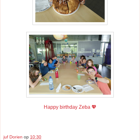
Happy birthday Zeba 💖
juf Dorien
op
10:30