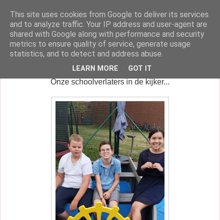
This site uses cookies from Google to deliver its services
klasblog van juf Dorien
and to analyze traffic. Your IP address and user-agent are
shared with Google along with performance and security
metrics to ensure quality of service, generate usage
statistics, and to detect and address abuse.
donderdag 6 juli 2023
LEARN MORE
GOT IT
Onze schoolverlaters in de kijker...