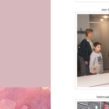
een 
helemaal