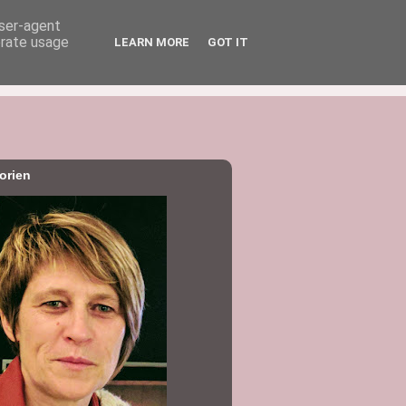
user-agent
erate usage
LEARN MORE
GOT IT
orien