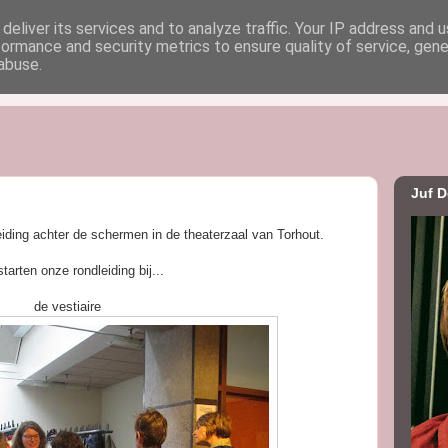
deliver its services and to analyze traffic. Your IP address and 
formance and security metrics to ensure quality of service, gen
uf Dorien
abuse.
Juf D
ding achter de schermen in de theaterzaal van Torhout.
tarten onze rondleiding bij...
de vestiaire