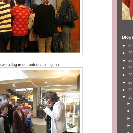
Bloga
►
20
►
20
►
20
 we uitleg in de tentoonstellingshal
►
20
►
20
►
20
►
20
▼
20
►
►
►
►
►