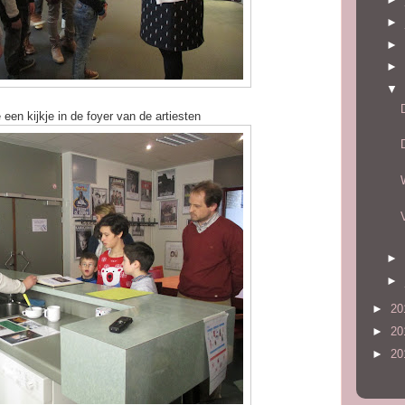
►
►
►
▼
en kijkje in de foyer van de artiesten
►
►
►
20
►
20
►
20