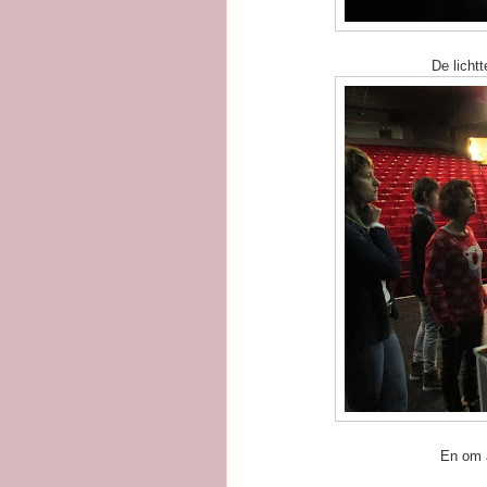
De licht
En om a