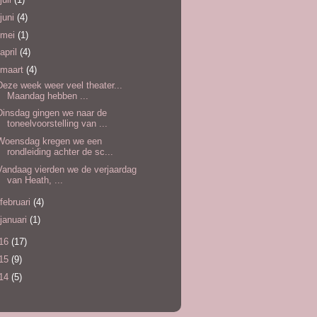
juni
(4)
mei
(1)
april
(4)
maart
(4)
Deze week weer veel theater...
Maandag hebben ...
Dinsdag gingen we naar de
toneelvoorstelling van ...
Woensdag kregen we een
rondleiding achter de sc...
Vandaag vierden we de verjaardag
van Heath, ...
februari
(4)
januari
(1)
16
(17)
15
(9)
14
(5)