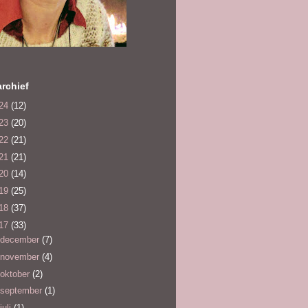
rchief
24
(12)
23
(20)
22
(21)
21
(21)
20
(14)
19
(25)
18
(37)
17
(33)
december
(7)
november
(4)
oktober
(2)
september
(1)
juli
(1)